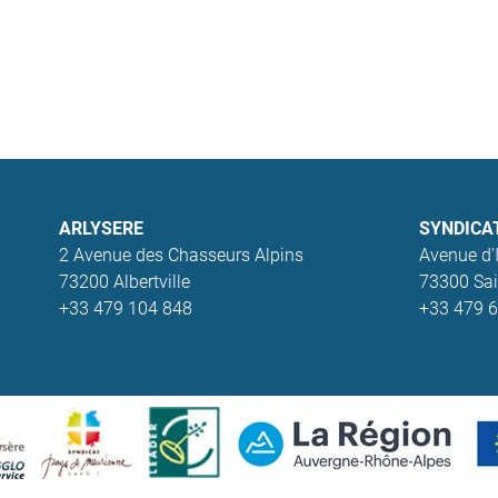
ARLYSERE
SYNDICA
2 Avenue des Chasseurs Alpins
Avenue d'I
73200 Albertville
73300 Sai
+33 479 104 848
+33 479 