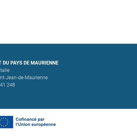
T DU PAYS DE MAURIENNE
talie
nt-Jean-de-Maurienne
641 248