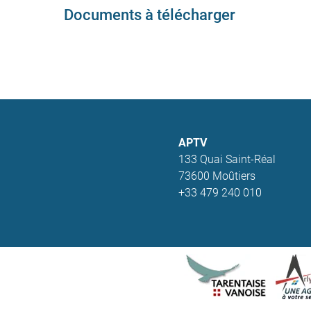
Documents à télécharger
APTV
133 Quai Saint-Réal
73600 Moûtiers
+33 479 240 010