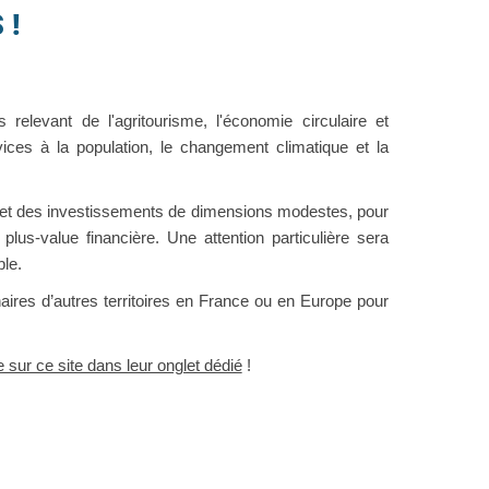
 !
 relevant de l'a
gritourisme, l'é
conomie circulaire et
ervices à la population, le changement climatique et la
nt et des investissements de dimensions modestes, pour
us-value financière. Une attention particulière sera
ble.
aires d’autres territoires en France ou en Europe pour
e sur ce site dans leur onglet dédié
!