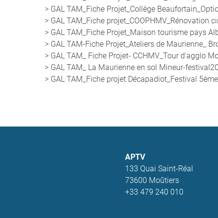
> GAL TAM_Fiche Projet_Collège Beaufortain_Opti
> GAL TAM_Fiche projet_COOPHMV_Rénovation circu
> GAL TAM_Fiche Projet_Maison tourisme pays Alber
> GAL TAM-Fiche Projet_Ateliers de Maurienne_ Bro
> GAL TAM_ Fiche Projet- CCHMV_Tour d'agglo M
> GAL TAM_ La Maurienne en sol Mineur-festival2
> GAL TAM_Fiche projet Décapadiot_Festival 5ème 
APTV
133 Quai Saint-Réal
73600 Moûtiers
+33 479 240 010