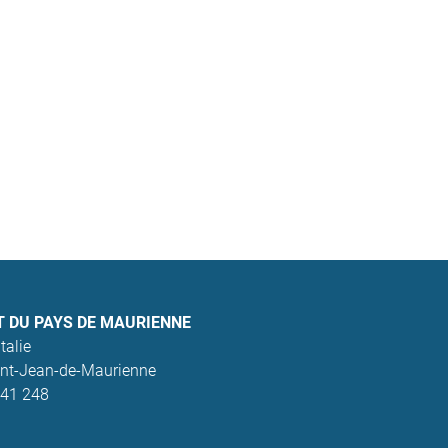
T DU PAYS DE MAURIENNE
talie
nt-Jean-de-Maurienne
641 248