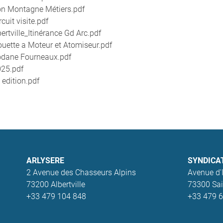
on Montagne Métiers.pdf
it visite.pdf
tville_Itinérance Gd Arc.pdf
uette a Moteur et Atomiseur.pdf
odane Fourneaux.pdf
025.pdf
edition.pdf
ARLYSERE
SYNDICA
2 Avenue des Chasseurs Alpins
Avenue d'I
73200 Albertville
73300 Sai
+33 479 104 848
+33 479 