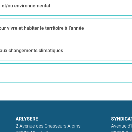
al et/ou environnemental
r vivre et habiter le territoire à l’année
ce aux changements climatiques
ARLYSERE
SYNDICA
2 Avenue des Chasseurs Alpins
Avenue d'I