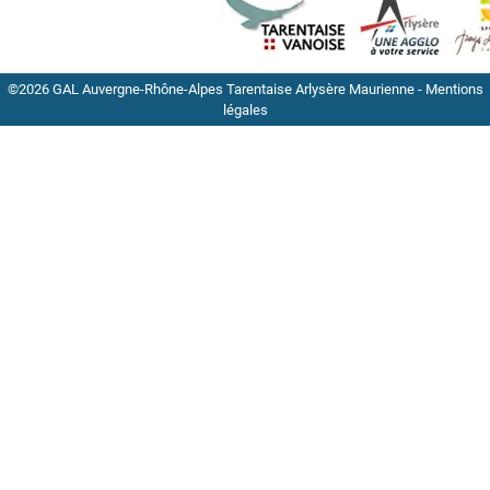
©2026 GAL Auvergne-Rhône-Alpes Tarentaise Arlysère Maurienne -
Mentions
légales